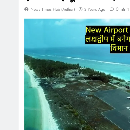
0
News Times Hub (Author)
3 Years Ago
1