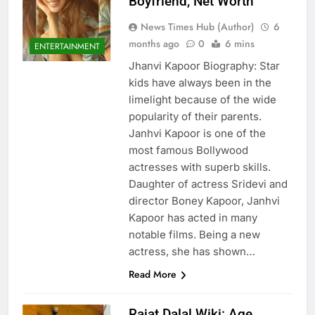
Boyfriend, Net Worth
News Times Hub (Author)
6
months ago
0
6 mins
ENTERTAINMENT
Jhanvi Kapoor Biography: Star
kids have always been in the
limelight because of the wide
popularity of their parents.
Janhvi Kapoor is one of the
most famous Bollywood
actresses with superb skills.
Daughter of actress Sridevi and
director Boney Kapoor, Janhvi
Kapoor has acted in many
notable films. Being a new
actress, she has shown…
Read More
Rajat Dalal Wiki: Age,