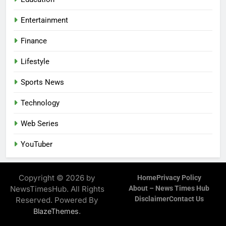
Entertainment
Finance
Lifestyle
Sports News
Technology
Web Series
YouTuber
Copyright © 2026 by
Home
Privacy Policy
NewsTimesHub. All Rights
About – News Times Hub
Disclaimer
Contact Us
Reserved. Powered By
.
BlazeThemes