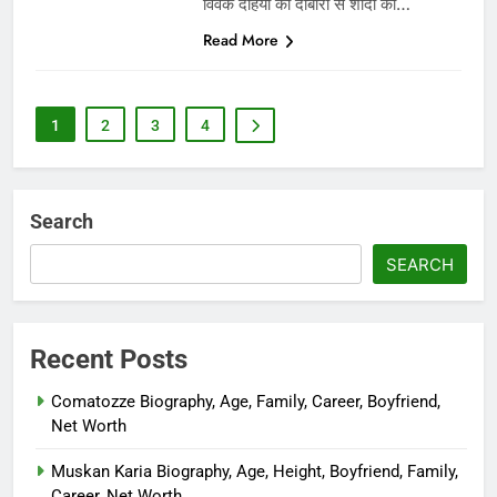
विवेक दहिया की दोबारा से शादी की…
Read More
1
2
3
4
Search
SEARCH
Recent Posts
Comatozze Biography, Age, Family, Career, Boyfriend,
Net Worth
Muskan Karia Biography, Age, Height, Boyfriend, Family,
Career, Net Worth