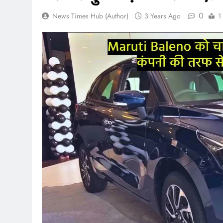
0
News Times Hub (Author)
3 Years Ago
1