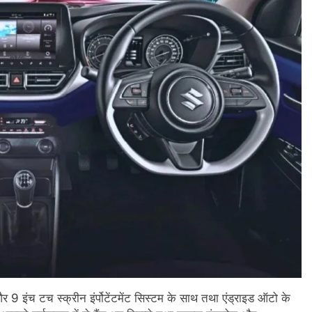
र 9 इंच टच स्क्रीन इंर्पोटेंटमेंट सिस्टम के साथ तथा एंड्राइड ऑटो के