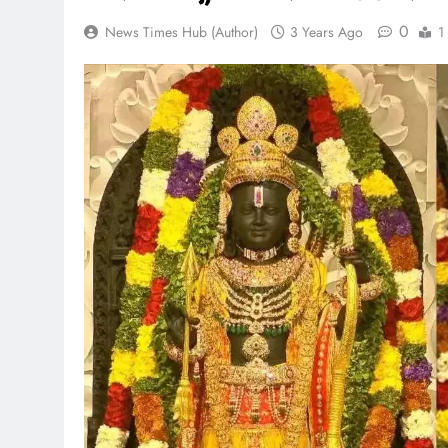
0
News Times Hub (Author)
3 Years Ago
1