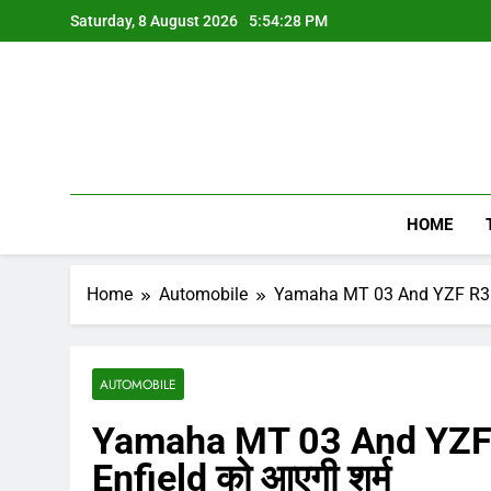
Skip
Saturday, 8 August 2026
5:54:28 PM
to
content
HOME
Home
Automobile
Yamaha MT 03 And YZF R3 Det
AUTOMOBILE
Yamaha MT 03 And YZF R
Enfield को आएगी शर्म