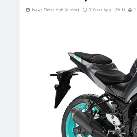
0
News Times Hub (Author)
3 Years Ago
1