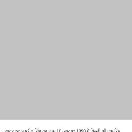
एक्टर रकुल प्रीत सिंह का जन्म 10 अक्टूबर 1990 में दिल्ली की एक रिच