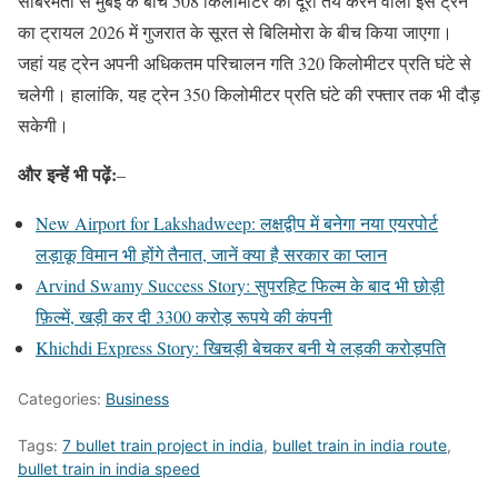
साबरमती से मुंबई के बीच 508 किलोमीटर की दूरी तय करने वाली इस ट्रेन
का ट्रायल 2026 में गुजरात के सूरत से बिलिमोरा के बीच किया जाएगा।
जहां यह ट्रेन अपनी अधिकतम परिचालन गति 320 किलोमीटर प्रति घंटे से
चलेगी। हालांकि, यह ट्रेन 350 किलोमीटर प्रति घंटे की रफ्तार तक भी दौड़
सकेगी।
और
इन्हें भी पढ़ें:
–
New Airport for Lakshadweep: लक्षद्वीप में बनेगा नया एयरपोर्ट
लड़ाकू विमान भी होंगे तैनात, जानें क्या है सरकार का प्लान
Arvind Swamy Success Story: सुपरहिट फिल्म के बाद भी छोड़ी
फ़िल्में, खड़ी कर दी 3300 करोड़ रूपये की कंपनी
Khichdi Express Story: खिचड़ी बेचकर बनी ये लड़की करोड़पति
Categories:
Business
Tags:
7 bullet train project in india
,
bullet train in india route
,
bullet train in india speed