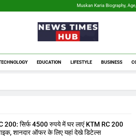
Comatozze Biograph
Muskan Karia Biography, Age, 
Shahneel Gill Biog
Rahul Mody Age: Biog
Comatozze Biograph
Muskan Karia Biography, Age, 
Shahneel Gill Biog
Rahul Mody Age: Biog
News Times Hu
Biography, Business, Education And Enterta
TECHNOLOGY
EDUCATION
LIFESTYLE
BUSINESS
C
200: सिर्फ 4500 रुपये में घर लाएं KTM RC 200
स बाइक, शानदार ऑफर के लिए यहां देखे डिटेल्स