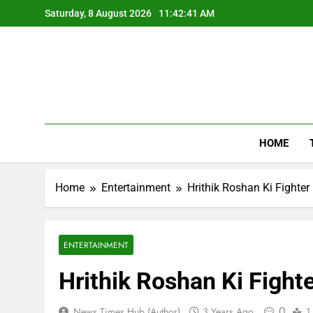
Skip
Saturday, 8 August 2026
11:42:42 AM
to
content
HOME
Home
Entertainment
Hrithik Roshan Ki Fighte
ENTERTAINMENT
Hrithik Roshan Ki Fight
0
News Times Hub (Author)
3 Years Ago
1