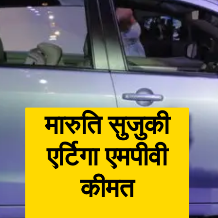
मारुति सुजुकी
एर्टिगा एमपीवी
कीमत