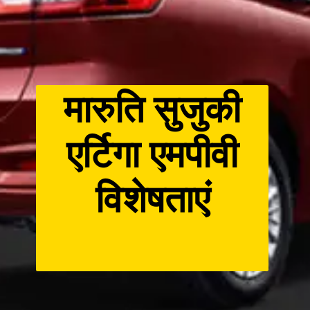
मारुति सुजुकी
एर्टिगा एमपीवी
विशेषताएं